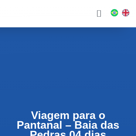
Hotéis e Pousadas
Passeios Turísticos
Quem Somos
Blog da Eco
Viagem para o
Pantanal – Baia das
Pedras 04 dias