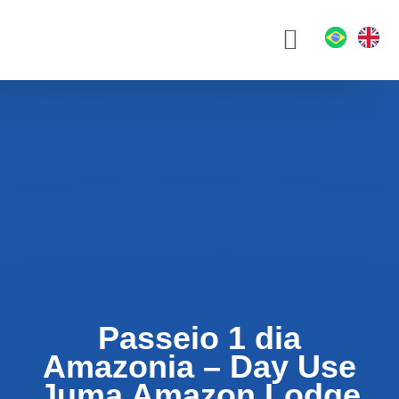
Hotéis e Pousadas
Passeios Turísticos
Quem Somos
Blog da Eco
Passeio 1 dia
Amazonia – Day Use
Juma Amazon Lodge