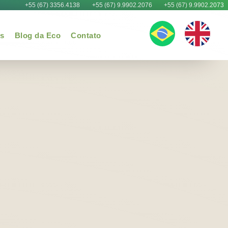
+55 (67) 3356.4138
+55 (67) 9.9902.2076
+55 (67) 9.9902.2073
os
Blog da Eco
Contato