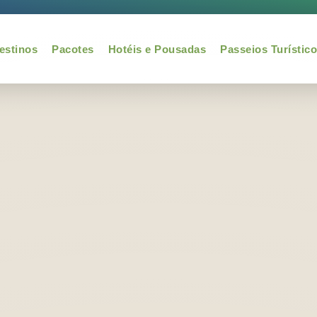
 – 04 dias
Início
Pacotes
Pacote Pantanal Promocional – 04 dias
estinos
Pacotes
Hotéis e Pousadas
Passeios Turístic