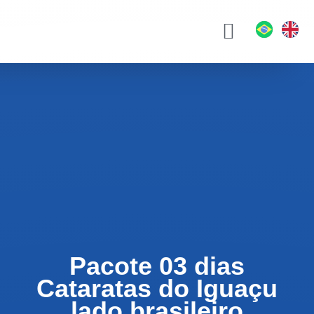
Hotéis e Pousadas
Passeios Turísticos
Quem Somos
Blog da Eco
Pacote 03 dias
Cataratas do Iguaçu
lado brasileiro