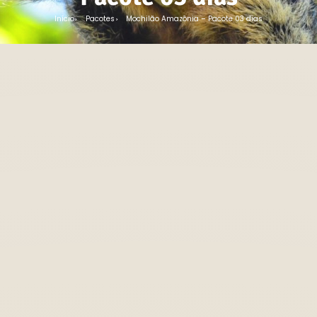
Início
Pacotes
Mochilão Amazônia – Pacote 03 dias