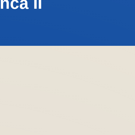
nca II